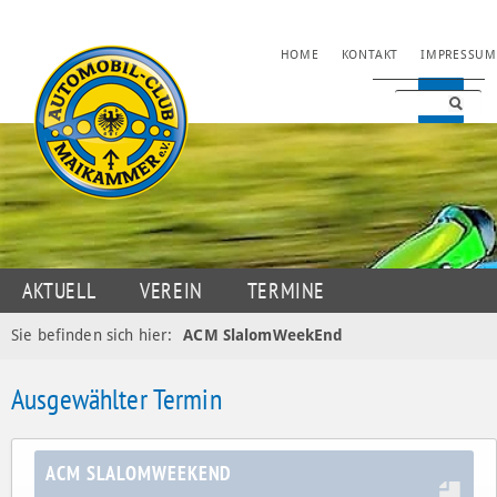
NAVIGATION
HOME
KONTAKT
IMPRESSUM
ÜBERSPRINGEN
NAVIGATION
AKTUELL
VEREIN
TERMINE
ÜBERSPRINGEN
JUGENDSPORT
MOTORSPORT
OLDTIMER
Sie befinden sich hier:
ACM SlalomWeekEnd
DATENSCHUTZ
Ausgewählter Termin
ACM SLALOMWEEKEND