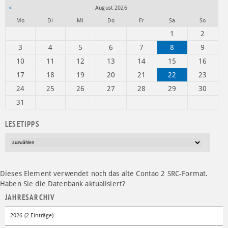
<
August 2026
ntag
enstag
ttwoch
nnerstag
eitag
mstag
nntag
Mo
Di
Mi
Do
Fr
Sa
So
1
2
3
4
5
6
7
8
9
10
11
12
13
14
15
16
17
18
19
20
21
22
23
24
25
26
27
28
29
30
31
LESETIPPS
Dieses Element verwendet noch das alte Contao 2 SRC-Format.
Haben Sie die Datenbank aktualisiert?
JAHRESARCHIV
2026 (2 Einträge)