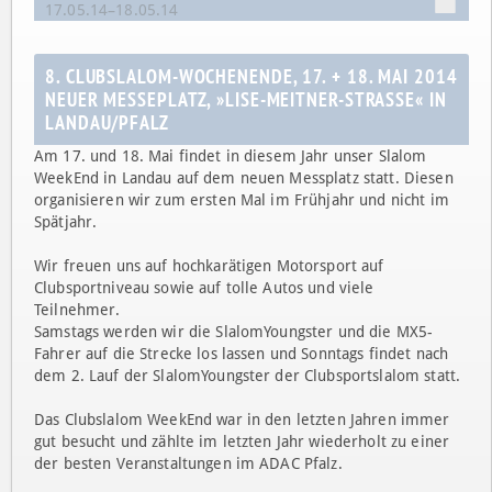
17.05.14–18.05.14
8. CLUBSLALOM-WOCHENENDE, 17. + 18. MAI 2014
NEUER MESSEPLATZ, »LISE-MEITNER-STRASSE« IN
LANDAU/PFALZ
Am 17. und 18. Mai findet in diesem Jahr unser Slalom
WeekEnd in Landau auf dem neuen Messplatz statt. Diesen
organisieren wir zum ersten Mal im Frühjahr und nicht im
Spätjahr.
Wir freuen uns auf hochkarätigen Motorsport auf
Clubsportniveau sowie auf tolle Autos und viele
Teilnehmer.
Samstags werden wir die SlalomYou
ngster und die MX5-
Fahrer auf die Strecke los lassen und Sonntags findet nach
dem 2. Lauf der SlalomYoungster der Clubsportslalom statt.
Das Clubslalom WeekEnd war in den letzten Jahren immer
gut besucht und zählte im letzten Jahr wiederholt zu einer
der besten Veranstaltungen im ADAC Pfalz.