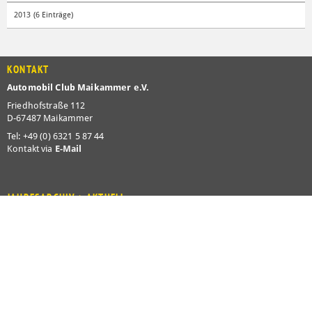
2013 (6 Einträge)
KONTAKT
Automobil Club Maikammer e.V.
Friedhofstraße 112
D-67487 Maikammer
Tel: +49 (0) 6321 5 87 44
Kontakt via
E-Mail
JAHRESARCHIV > AKTUELL
2026
2025
2024
2023
2022
2021
2020