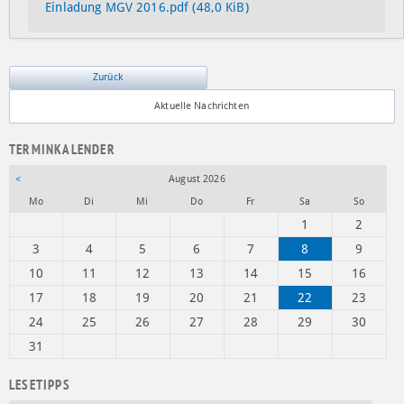
Einladung MGV 2016.pdf
(48,0 KiB)
Zurück
Aktuelle Nachrichten
TERMINKALENDER
<
August 2026
ntag
enstag
ttwoch
nnerstag
eitag
mstag
nntag
Mo
Di
Mi
Do
Fr
Sa
So
1
2
3
4
5
6
7
8
9
10
11
12
13
14
15
16
17
18
19
20
21
22
23
24
25
26
27
28
29
30
31
LESETIPPS