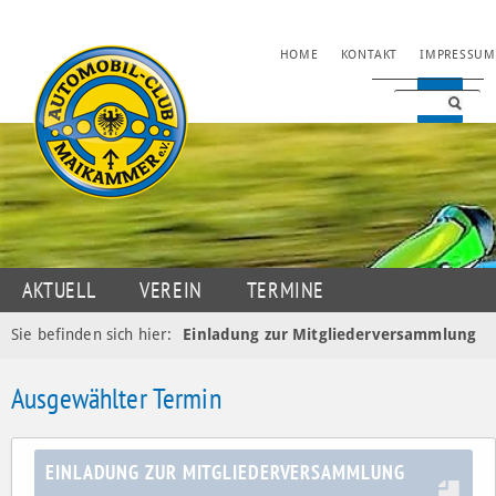
NAVIGATION
HOME
KONTAKT
IMPRESSUM
ÜBERSPRINGEN
NAVIGATION
AKTUELL
VEREIN
TERMINE
ÜBERSPRINGEN
JUGENDSPORT
MOTORSPORT
OLDTIMER
Sie befinden sich hier:
Einladung zur Mitgliederversammlung
DATENSCHUTZ
Ausgewählter Termin
EINLADUNG ZUR MITGLIEDERVERSAMMLUNG