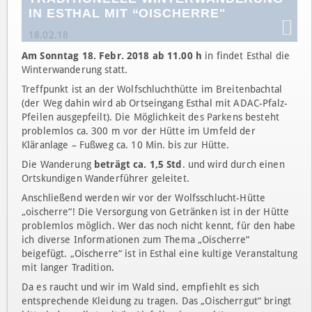
IN ESTHAL MIT “OISCHERRE"
18.02.18
Am Sonntag 18. Febr. 2018 ab 11.00 h
in findet Esthal die
Winterwanderung statt.
Treffpunkt ist an der Wolfschluchthütte im Breitenbachtal
(der Weg dahin wird ab Ortseingang Esthal mit ADAC-Pfalz-
Pfeilen ausgepfeilt). Die Möglichkeit des Parkens besteht
problemlos ca. 300 m vor der Hütte im Umfeld der
Kläranlage – Fußweg ca. 10 Min. bis zur Hütte.
Die Wanderung
beträgt ca. 1,5 Std
. und wird durch einen
Ortskundigen Wanderführer geleitet.
Anschließend werden wir vor der Wolfsschlucht-Hütte
„oischerre“! Die Versorgung von Getränken ist in der Hütte
problemlos möglich. Wer das noch nicht kennt, für den habe
ich diverse Informationen zum Thema „Oischerre“
beigefügt. „Oischerre“ ist in Esthal eine kultige Veranstaltung
mit langer Tradition.
Da es raucht und wir im Wald sind, empfiehlt es sich
entsprechende Kleidung zu tragen. Das „Oischerrgut“ bringt