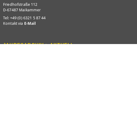
Friedhofstraße 112
D-67487 Maikammer
Tel: +49 (0) 6321 5 87 44
Kontakt via
E-Mail
JAHRESARCHIV > AKTUELL
2026
2025
2024
2023
2022
2021
2020
2019
2018
2017
2016
2015
2014
2013