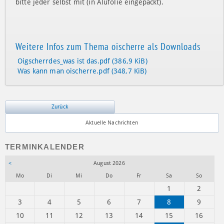
bitte jeder selbst mit (in Alufolie eingepackt).
Weitere Infos zum Thema oischerre als Downloads
Oigscherrdes_was ist das.pdf
(386,9 KiB)
Was kann man oischerre.pdf
(348,7 KiB)
Zurück
Aktuelle Nachrichten
TERMINKALENDER
<
August 2026
ntag
enstag
ttwoch
nnerstag
eitag
mstag
nntag
Mo
Di
Mi
Do
Fr
Sa
So
1
2
3
4
5
6
7
8
9
10
11
12
13
14
15
16