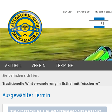
NAVIGATION
HOME
KONTAKT
IMPRESSUM
ÜBERSPRINGEN
NAVIGATION
AKTUELL
VEREIN
TERMINE
ÜBERSPRINGEN
JUGENDSPORT
MOTORSPORT
OLDTIMER
Sie befinden sich hier:
Traditionelle Winterwanderung in Esthal mit “oischerre"
DATENSCHUTZ
Ausgewählter Termin
TRADITIONELLE WINTERWANDERUNG