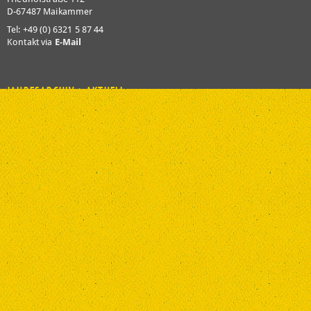
D-67487 Maikammer
Tel: +49 (0) 6321 5 87 44
Kontakt via
E-Mail
JAHRESARCHIV > AKTUELL
2026
2025
2024
2023
2022
2021
2020
2019
2018
2017
2016
2015
2014
2013