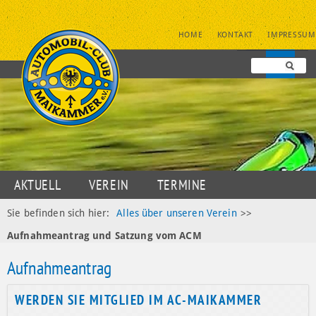
NAVIGATION
HOME
KONTAKT
IMPRESSUM
ÜBERSPRINGEN
NAVIGATION
AKTUELL
VEREIN
TERMINE
ÜBERSPRINGEN
JUGENDSPORT
MOTORSPORT
OLDTIMER
Sie befinden sich hier:
Alles über unseren Verein
>>
Aufnahmeantrag und Satzung vom ACM
DATENSCHUTZ
Aufnahmeantrag
WERDEN SIE MITGLIED IM AC-MAIKAMMER