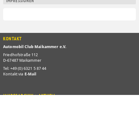
IMPRESSIONEN
KONTAKT
Automobil Club Maikammer e.V.
Friedhofstraße 112
D-67487 Maikammer
Tel: +49 (0) 6321 5 87 44
Kontakt via
E-Mail
JAHRESARCHIV > AKTUELL
2026
2025
2024
2023
2022
2021