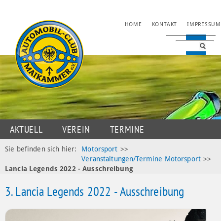
NAVIGATION
HOME
KONTAKT
IMPRESSUM
ÜBERSPRINGEN
NAVIGATION
AKTUELL
VEREIN
TERMINE
ÜBERSPRINGEN
JUGENDSPORT
MOTORSPORT
OLDTIMER
Sie befinden sich hier:
Motorsport
>>
Veranstaltungen/Termine Motorsport
>>
DATENSCHUTZ
Lancia Legends 2022 - Ausschreibung
3. Lancia Legends 2022 - Ausschreibung