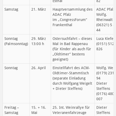
Mitgliederversammlung
des AC Maikammer
Prot. Gemeindesaal
unter der Kirche,
Maikammer, Poststraße
22
Sonntag
01. März
Winterwanderung &
ACM-
13.00 h
„Oischerre“ in Esthal
Vorstandsch
Treffpunkt: An der
Michael Ro
Wolfsschluchthütte in
(0170) 232
Esthal
82
Samstag
21. März
Hauptversammlung des
ADAC Pfalz
ADAC Pfalz
Wolfg.
im „CongressForum“
Rheinwalt
Frankenthal
(06321) 5 8
44
Sonntag
29. März
Ostersuchfahrt – dieses
Luca Kiefer
(Palmsonntag)
13:00 h
Mal in Bad Rappenau
(0151) 512
(für Kinder als auch für
826
„Oldtimer“ bestens