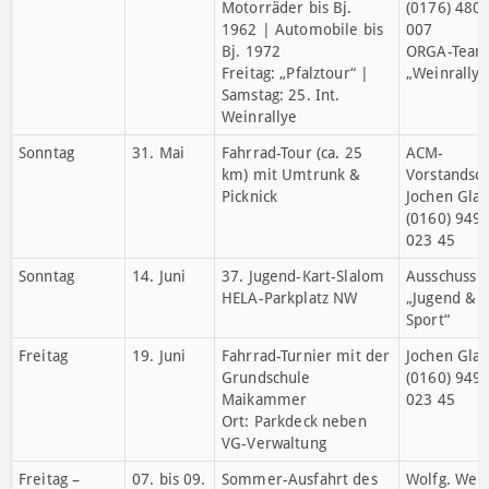
geeignet)
Sonntag
26. April
Einstellfahrt des ACM-
Wolfg. Weig
Oldtimer-Stammtisch
(0179) 231
(separate Einladung
94
durch Wolfgang Weigelt
Dieter
+ Dieter Steffens)
Steffens
(0176) 480
007
Freitag –
15. + 16.
25. Int. Weinrallye für
Dieter
Samstag
Mai
Veteranenfahrzeuge
Steffens
Motorräder bis Bj.
(0176) 480
1962 | Automobile bis
007
Bj. 1972
ORGA-Tea
Freitag: „Pfalztour“ |
„Weinrallye
Samstag: 25. Int.
Weinrallye
Sonntag
31. Mai
Fahrrad-Tour (ca. 25
ACM-
km) mit Umtrunk &
Vorstandsch
Picknick
Jochen Glas
(0160) 949
023 45