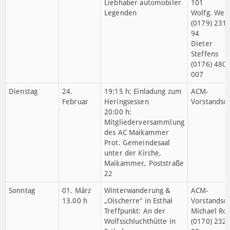
19:00 h
Jugendstil-Festhalle
Sport“
Samstag
17. Januar
ACM-
ACM-
19:00 h
Jahresabschlussfeier
Vorstandsch
2025
Festsaal im Bürgerhaus
Maikammer
Donnerstag -
19. – 22.
RETRO CLASSICS,
Wolfg.
Sonntag
Febr.
Stuttgart
Rheinwalt
„Messe für Fahrkultur +
(0151) 587
Liebhaber automobiler
101
Legenden
Wolfg. Weig
(0179) 231
94
Dieter
Steffens
(0176) 480
007
Dienstag
24.
19:15 h: Einladung zum
ACM-
Februar
Heringsessen
Vorstandsch
20:00 h: