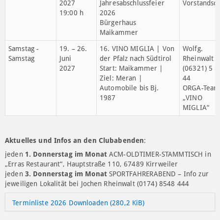
Sport
Freitag
06.
Nikolausfeier der ACM-
Ausschuss
Dezember
Jugend
„Jugend &
Sport“
Samstag
09. Jan.
Motorsport-Ehrung
Ausschuss
2027
ADAC Pfalz
„Jugend &
19:00 h
Jugendstil-Festhalle
Sport“
Landau
Samstag
16. Jan.
ACM-
ACM-
2027
Jahresabschlussfeier
Vorstandsch
19:00 h
2026
Bürgerhaus
Maikammer
Samstag -
19. – 26.
16. VINO MIGLIA | Von
Wolfg.
Samstag
Juni
der Pfalz nach Südtirol
Rheinwalt
2027
Start: Maikammer |
(06321) 5 8
Ziel: Meran |
44
Automobile bis Bj.
ORGA-Tea
1987
„VINO
MIGLIA“