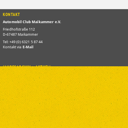
Aktuelles und Infos an den Clubabenden
:
jeden
1. Donnerstag im Monat
ACM-OLDTIMER-STAMMTISCH in
„Erras Restaurant“, Hauptstraße 110, 67489 Kirrweiler
jeden
3. Donnerstag im Monat
SPORTFAHRERABEND – Info zur
jeweiligen Lokalität bei Jochen Rheinwalt (0174) 8548 444
Terminliste 2026 Downloaden
(280,2 KiB)
KONTAKT
Automobil Club Maikammer e.V.
Friedhofstraße 112
D-67487 Maikammer
Tel: +49 (0) 6321 5 87 44
Kontakt via
E-Mail