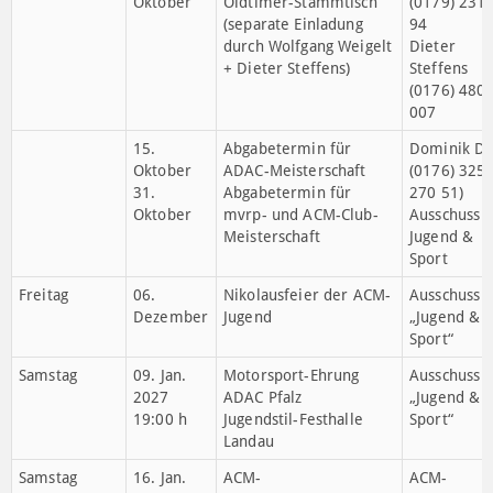
Pellworm
724
Samstag –
29. + 30.
15. SY- und Clubsport-
Ausschuss
Sonntag
August
Slalom | Neuer
„Jugend &
Messplatz Landau
Sport“
Jochen
Rheinwalt
(0174) 854
44
Sonntag
11.
Abstellfahrt des ACM-
Wolfg. Weig
Oktober
Oldtimer-Stammtisch
(0179) 231
(separate Einladung
94
durch Wolfgang Weigelt
Dieter
+ Dieter Steffens)
Steffens
(0176) 480
007
15.
Abgabetermin für
Dominik Di
Oktober
ADAC-Meisterschaft
(0176) 325
31.
Abgabetermin für
270 51)
Oktober
mvrp- und ACM-Club-
Ausschuss
Meisterschaft
Jugend &