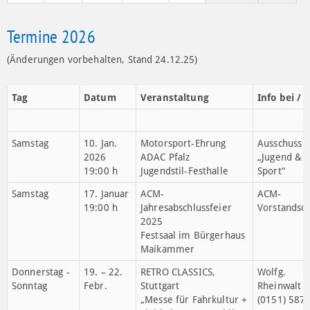
10
11
12
13
14
15
16
17
18
19
20
21
22
23
Vom
Rebenmeer
zum
Wattenmeer
24
25
26
27
28
29
30
31
Termine 2026
(Änderungen vorbehalten, Stand 24.12.25)
Tag
Datum
Veranstaltung
Info bei / T
Samstag
10. Jan.
Motorsport-Ehrung
Ausschuss
2026
ADAC Pfalz
„Jugend &