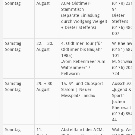
Sonntag
14. Juni
37. Jugend-Kart-Slalom
Ausschuss
HELA-Parkplatz NW
„Jugend &
Sport“
Freitag
19. Juni
Fahrrad-Turnier mit der
Jochen Glas
Grundschule
(0160) 949
Maikammer
023 45
Ort: Parkdeck neben
VG-Verwaltung
Freitag –
07. bis 09.
Sommer-Ausfahrt des
Wolfg. Weig
Sonntag
August
ACM-Oldtimer-
(0179) 231
Stammtisch
94
(separate Einladung
Dieter
durch Wolfgang Weigelt
Steffens
+ Dieter Steffens)
(0176) 480
007
Samstag -
22. – 30.
4. Oldtimer-Tour (für
W. Rheinwal
Sonntag
August
Oldtimer bis Baujahr
(0151) 587
1985)
101
„Vom Rebenmeer zum
M. Schwaab
Wattenmeer“ /
(0176) 204